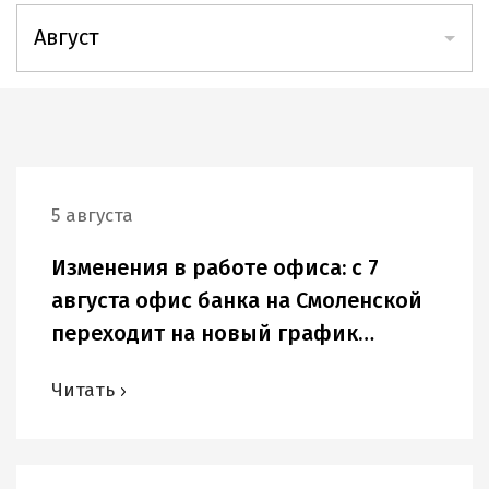
2026
Август
2025
Август
2024
Июль
2023
Июнь
2022
5 августа
Май
2021
Изменения в работе офиса: с 7
Апрель
2020
августа офис банка на Смоленской
Март
переходит на новый график
2019
работы
Февраль
Читать
Январь