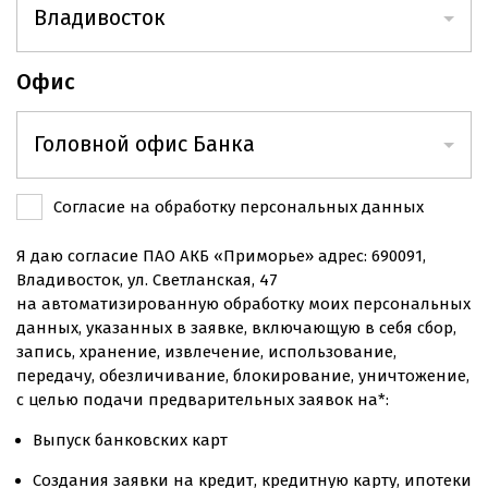
Владивосток
Владивосток
Офис
Артем
Головной офис Банка
Хабаровск
Головной офис Банка
Согласие на обработку персональных данных
Находка
Офис на ул. Русской
Я даю согласие ПАО АКБ «Приморье» адрес: 690091,
Южно-Сахалинск
Владивосток, ул. Светланская, 47
Офис «Первомайский»
на автоматизированную обработку моих персональных
Уссурийск
данных, указанных в заявке, включающую в себя сбор,
Офис на Народном проспекте
запись, хранение, извлечение, использование,
Иркутск
передачу, обезличивание, блокирование, уничтожение,
Новосибирск
с целью подачи предварительных заявок на*:
Выпуск банковских карт
Санкт-Петербург
Создания заявки на кредит, кредитную карту, ипотеки