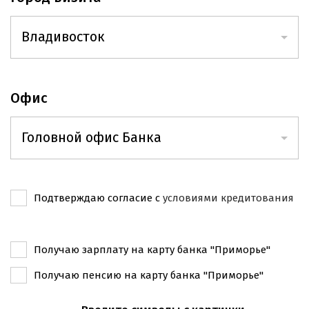
Владивосток
Владивосток
Офис
Артем
Хабаровск
Головной офис Банка
Находка
Головной офис Банка
Южно-Сахалинск
Подтверждаю согласие с
условиями кредитования
Офис на ул. Русской
Уссурийск
Офис «Первомайский»
Иркутск
Получаю зарплату на карту банка "Приморье"
Офис на Народном проспекте
Получаю пенсию на карту банка "Приморье"
Новосибирск