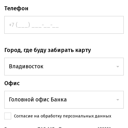
Телефон
Город, где буду забирать карту
Владивосток
Владивосток
Офис
Артем
Головной офис Банка
Хабаровск
Головной офис Банка
Согласие на обработку персональных данных
Находка
Офис на ул. Русской