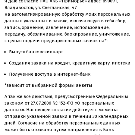
Я даю согласие ПАО АКБ «Приморье» адрес: 690091,
Южно-Сахалинск
Владивосток, ул. Светланская, 47
Офис «Первомайский»
на автоматизированную обработку моих персональных
Уссурийск
данных, указанных в заявке, включающую в себя сбор,
Офис на Народном проспекте
запись, хранение, извлечение, использование,
Иркутск
передачу, обезличивание, блокирование, уничтожение,
Новосибирск
с целью подачи предварительных заявок на*:
Выпуск банковских карт
Санкт-Петербург
Создания заявки на кредит, кредитную карту, ипотеки
Москва
Получение доступа в интернет-банк
Бухта Муравьиная
*зависит от выбранной формы анкеты
А так же все действия, предусмотренные Федеральным
законом от 27.07.2006 № 152-ФЗ «О персональных
данных». Настоящее согласие действует с момента
отправки указанной заявки в течении 30 календарных
дней. Согласие на обработку персональных данных
может быть отозвано путем направления в Банк