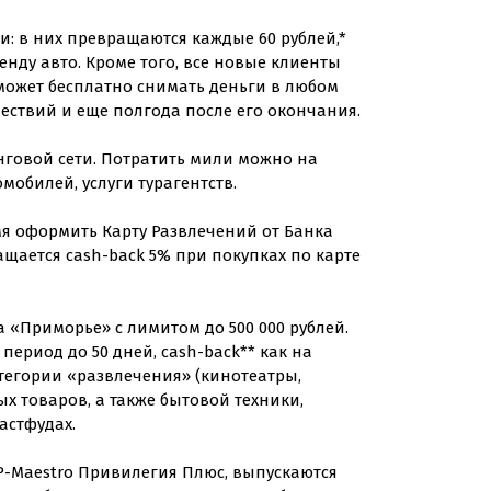
и: в них превращаются каждые 60 рублей,*
нду авто. Кроме того, все новые клиенты
может бесплатно снимать деньги в любом
ествий и еще полгода после его окончания.
нговой сети. Потратить мили можно на
мобилей, услуги турагентств.
мя оформить Карту Развлечений от Банка
щается cash-back 5% при покупках по карте
а «Приморье» с лимитом до 500 000 рублей.
ериод до 50 дней, cash-back** как на
тегории «развлечения» (кинотеатры,
ых товаров, а также бытовой техники,
астфудах.
ИР-Маestro Привилегия Плюс, выпускаются