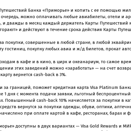
 Путешествий Банка «Приморье» и копить с ее помощью мил
 очередь, можно оплачивать любые авиабилеты, отели и аре
, и дважды в месяц каждый держатель Карты Путешествий 
горают» и действуют в течение срока действия Карты Путеш
за покупки, совершенные в любой стране, в любой эквайри
у гостиниц, покупку любых авиа и ж/д билетов, прокат авто
ходам в кафе и в кино, в цирк и океанариум, то самое вре
щении этих заведений можно «заработать» — на счет возвра
 карту вернется cash-back в 3%.
и за границей, поможет кредитная карта Visa Platinum Банк
е 1 дня с момента подачи заявки, льготный беспроцентный п
ах. Повышенный cash-back 10% начисляется за покупки в ка
 средств вернутся за покупки одежды, обуви, оптики, аптечн
 начислено при оплате картой в кафе, ресторанах, барах и ф
морье» доступны в двух вариантах — Visa Gold Rewards и М