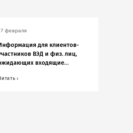
27 февраля
Информация для клиентов-
участников ВЭД и физ. лиц,
ожидающих входящие
переводы в USD и других
Читать
иностранных валютах.