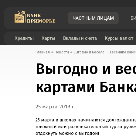
ЧАСТНЫМ ЛИЦАМ
Б
Кредиты
Карты
Вклады и счета
Курсы валют
Главная
Новости
Выгодно и весело — весенние кани
Дебетовые карты
Инвестиции
Кредит под залог транспортного средства
Вклад «Пенсионный»
Курсы валют
Денежные переводы по России
Мобильное приложение «Примбанк онлайн»
Выгодно и ве
Платежный стикер
Банковские услуги
Рефинансирование под залог транспортного средст
Вклад «Подарок+»
Конвертер валют
Денежные переводы за рубеж
Интернет-банк «Примбанк онлайн»
картами Бан
Кредитные карты
Кредит под залог недвижимости
Вклад «Подарок - новые деньги»
Правила приема поврежденных купюр
Список стран и территорий с возможными огранич
Биометрическая Идентификация
Рефинансирование под залог недвижимости
Вклад «Подарок онлайн»
25 марта 2019 г.
25 марта в школах начинаются долгожданны
пляжный или развлекательный тур за рубеж
отдохнуть можно c выгодой!