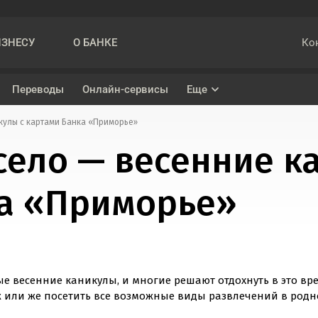
Ко
ИЗНЕСУ
О БАНКЕ
Переводы
Онлайн-сервисы
Еще
кулы с картами Банка «Приморье»
Накопительный счет «На ежедневный остаток»
Кредит наличными
село — весенние к
ва
Вклад «Подарок»
Рефинансирование
ка «Приморье»
ениями при проведении трансграничных переводов
Вклад «Управляемый»
Вклад «Максимальный»
е весенние каникулы, и многие решают отдохнуть в это вре
 или же посетить все возможные виды развлечений в родн