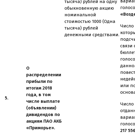
вариа
тысяча) рублей на одну
голос
обыкновенную акцию
«Возд
номинальной
стоимостью 1000 (Одна
Число 
тысяча) рублей
котор
денежными средствами.
подсч
связи
бюлле
голос
данно
О
повес
распределении
недей
прибыли по
или п
итогам 2018
основ
года, в том
5.
числе выплате
Число 
(объявлении)
отдан
дивидендов по
вариа
акциям ПАО АКБ
голос
«Приморье».
217 55