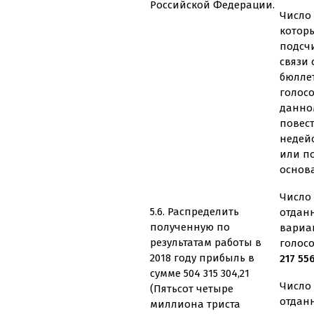
Российской Федерации.
Число 
котор
подсч
связи
бюлле
голос
данно
повес
недей
или п
основ
Число 
5.6. Распределить
отдан
полученную по
вариа
результатам работы в
голос
2018 году прибыль в
217 55
сумме 504 315 304,21
Число 
(Пятьсот четыре
отдан
миллиона триста