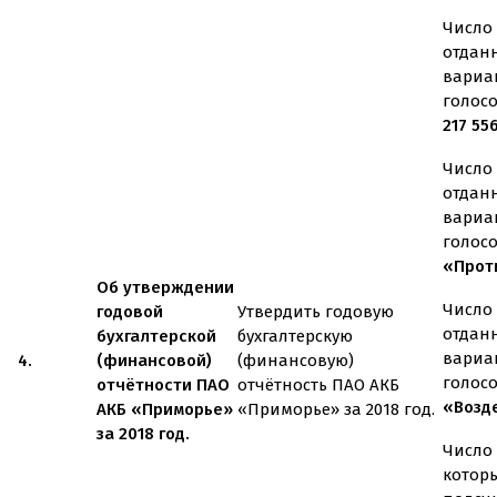
Число 
отдан
вариа
голос
217 55
Число 
отдан
вариа
голос
«Проти
Об утверждении
Число 
годовой
Утвердить годовую
отдан
бухгалтерской
бухгалтерскую
вариа
4.
(финансовой)
(финансовую)
голос
отчётности ПАО
отчётность ПАО АКБ
«Возд
АКБ «Приморье»
«Приморье» за 2018 год.
за 2018 год.
Число 
котор