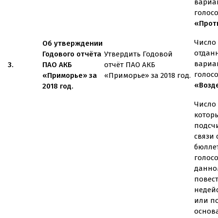
вариа
голос
«Проти
Число 
Об утверждении
отдан
Годового отчёта
Утвердить Годовой
вариа
3.
ПАО АКБ
отчёт ПАО АКБ
голос
«Приморье» за
«Приморье» за 2018 год.
«Возд
2018 год.
Число 
котор
подсч
связи
бюлле
голос
данно
повес
недей
или п
основ