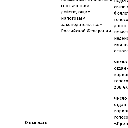
подсч
соответствии с
связи
действующим
бюлле
налоговым
голос
законодательством
данно
Российской Федерации.
повес
недей
или п
основ
Число 
отдан
вариа
голос
208 47
Число 
отдан
вариа
голос
О выплате
«Проти