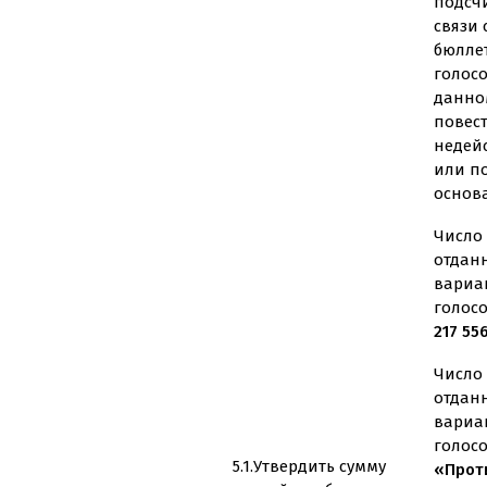
подсч
связи
бюлле
голос
данно
повес
недей
или п
основ
Число 
отдан
вариа
голос
217 55
Число 
отдан
вариа
голос
5.1.Утвердить сумму
«Проти