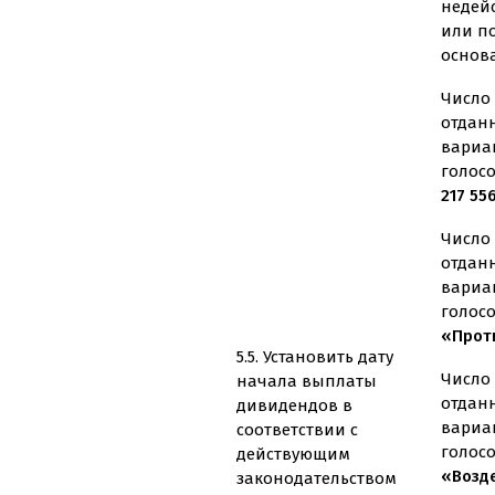
недей
или п
основ
Число 
отдан
вариа
голос
217 55
Число 
отдан
вариа
голос
«Проти
5.5. Установить дату
Число 
начала выплаты
отдан
дивидендов в
вариа
соответствии с
голос
действующим
«Возд
законодательством