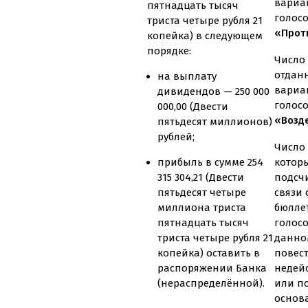
вариа
пятнадцать тысяч
голос
триста четыре рубля 21
«Проти
копейка) в следующем
порядке:
Число 
отдан
на выплату
вариа
дивидендов — 250 000
голос
000,00 (Двести
«Возд
пятьдесят миллионов)
рублей;
Число 
прибыль в сумме 254
котор
315 304,21 (Двести
подсч
пятьдесят четыре
связи
миллиона триста
бюлле
пятнадцать тысяч
голос
триста четыре рубля 21
данно
копейка) оставить в
повес
распоряжении Банка
недей
(нераспределённой).
или п
основ