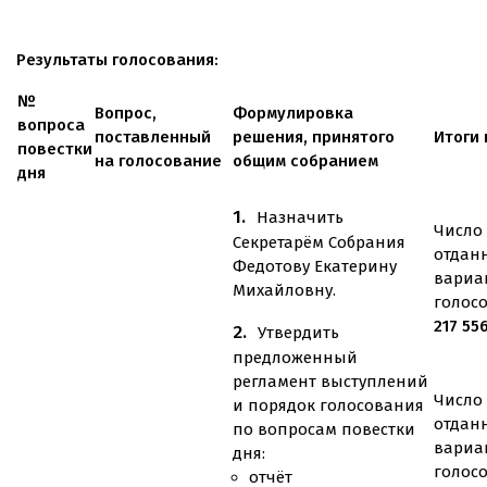
Результаты голосования:
№
Вопрос,
Формулировка
вопроса
поставленный
решения, принятого
Итоги
повестки
на голосование
общим собранием
дня
Назначить
Число 
Секретарём Собрания
отдан
Федотову Екатерину
вариа
Михайловну.
голос
217 55
Утвердить
предложенный
регламент выступлений
Число 
и порядок голосования
отдан
по вопросам повестки
вариа
дня:
голос
отчёт