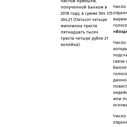
чистой прибыли,
Число 
полученной Банком в
отдан
2018 году, в сумме 504 315
вариа
304,21 (Пятьсот четыре
голос
миллиона триста
«Возд
пятнадцать тысяч
триста четыре рубля 21
Число 
копейка).
котор
подсч
связи
бюлле
голос
данно
повес
недей
или п
основ
Число 
отдан