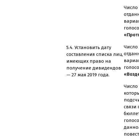
Число 
отдан
вариа
голос
«Проти
Число 
5.4. Установить дату
отдан
составления списка лиц,
вариа
имеющих право на
голос
получение дивидендов
«Возд
— 27 мая 2019 года.
Число 
котор
подсч
связи
бюлле
голос
данно
повес