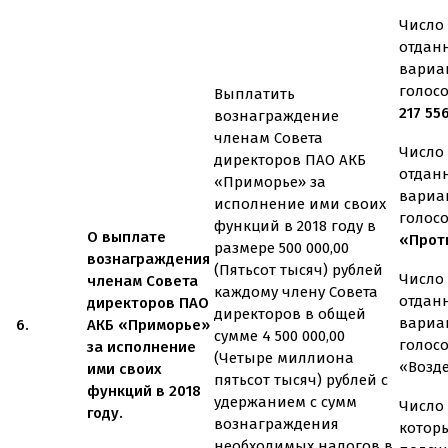
Число 
отдан
вариа
голос
Выплатить
217 55
вознаграждение
членам Совета
Число 
директоров ПАО АКБ
отдан
«Приморье» за
вариа
исполнение ими своих
голос
функций в 2018 году в
О выплате
«Проти
размере 500 000,00
вознаграждения
(Пятьсот тысяч) рублей
Число 
членам Совета
каждому члену Совета
отдан
директоров ПАО
директоров в общей
вариа
6.
АКБ «Приморье»
сумме 4 500 000,00
голос
за исполнение
(Четыре миллиона
«Возд
ими своих
пятьсот тысяч) рублей с
функций в 2018
удержанием с сумм
Число 
году.
вознаграждения
котор
необходимых налогов в