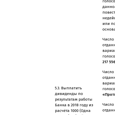
голос
данно
повес
недей
или п
основ
Число 
отдан
вариа
голос
217 55
Число 
отдан
вариа
5.3. Выплатить
голос
дивиденды по
«Проти
результатам работы
Число 
Банка в 2018 году из
отдан
расчёта 1000 (Одна