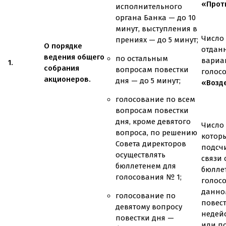
«Проти
исполнительного
органа Банка — до 10
минут, выступления в
Число 
прениях — до 5 минут;
О порядке
отдан
ведения общего
по остальным
вариа
1.
собрания
вопросам повестки
голос
акционеров.
дня — до 5 минут;
«Возд
голосование по всем
вопросам повестки
дня, кроме девятого
Число 
вопроса, по решению
котор
Совета директоров
подсч
осуществлять
связи
бюллетенем для
бюлле
голосования № 1;
голос
данно
голосование по
повес
девятому вопросу
недей
повестки дня —
или п