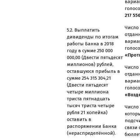
вариа
голос
217 55
Число 
5.2. Выплатить
отдан
дивиденды по итогам
вариа
работы Банка в 2018
голос
году в сумме 250 000
«Проти
000,00 (Двести пятьдесят
миллионов) рублей,
Число 
оставшуюся прибыль в
отдан
сумме 254 315 304,21
вариа
(Двести пятьдесят
голос
четыре миллиона
«Возд
триста пятнадцать
тысяч триста четыре
Число 
рубля 21 копейка)
котор
оставить в
подсч
распоряжении Банка
связи
(нераспределённой).
бюлле