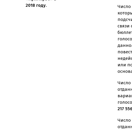
2018 году.
Число 
котор
подсч
связи
бюлле
голос
данно
повес
недей
или п
основ
Число 
отдан
вариа
голос
217 55
Число 
отдан