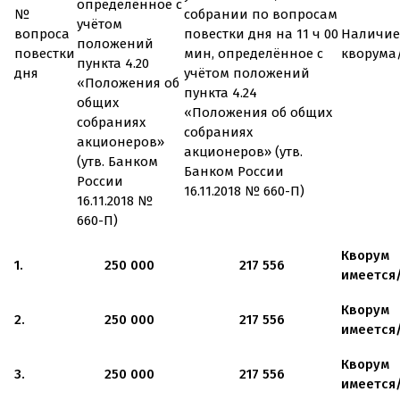
определённое с
№
собрании по вопросам
учётом
вопроса
повестки дня на 11 ч 00
Наличие
положений
повестки
мин, определённое с
кворума
пункта 4.20
дня
учётом положений
«Положения об
пункта 4.24
общих
«Положения об общих
собраниях
собраниях
акционеров»
акционеров» (утв.
(утв. Банком
Банком России
России
16.11.2018
№
660-П
)
16.11.2018
№
660-П
)
Кворум
1.
250 000
217 556
имеется
Кворум
2.
250 000
217 556
имеется
Кворум
3.
250 000
217 556
имеется