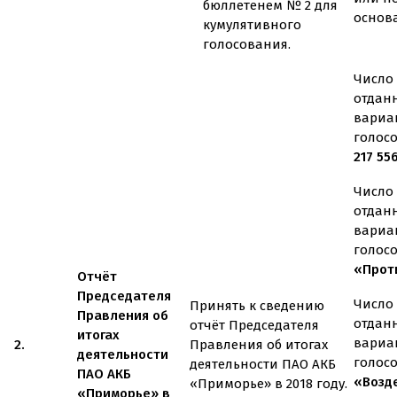
бюллетенем № 2 для
основ
кумулятивного
голосования.
Число 
отдан
вариа
голос
217 55
Число 
отдан
вариа
голос
«Проти
Отчёт
Председателя
Число 
Принять к сведению
Правления об
отдан
отчёт Председателя
итогах
вариа
2.
Правления об итогах
деятельности
голос
деятельности ПАО АКБ
ПАО АКБ
«Возд
«Приморье» в 2018 году.
«Приморье» в