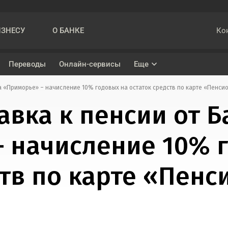
Ко
ИЗНЕСУ
О БАНКЕ
Переводы
Онлайн-сервисы
Еще
а «Приморье» – начисление 10% годовых на остаток средств по карте «Пенси
Накопительный счет «На ежедневный остаток»
Кредит наличными
авка к пенсии от Б
ва
Вклад «Подарок»
Рефинансирование
 начисление 10% 
ениями при проведении трансграничных переводов
Вклад «Управляемый»
Вклад «Максимальный»
ств по карте «Пен