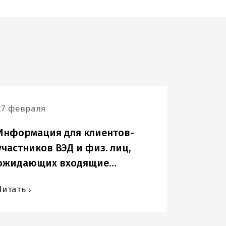
27 февраля
Информация для клиентов-
участников ВЭД и физ. лиц,
ожидающих входящие
переводы в USD и других
Читать
иностранных валютах.