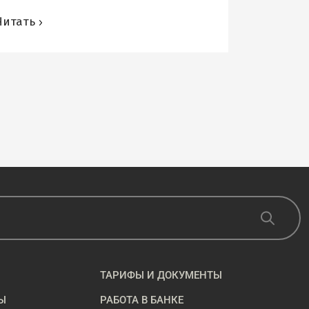
переводы в USD и других
Читать
иностранных валютах.
ТАРИФЫ И ДОКУМЕНТЫ
Ы
РАБОТА В БАНКЕ