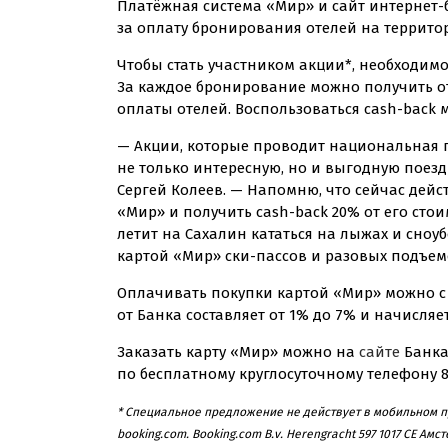
Платёжная система «Мир» и сайт
интернет
за оплату бронирования отелей на террит
Чтобы стать участником акции*, необходим
За каждое бронирование можно получить о
оплаты отелей. Воспользоваться
cash-back
м
— Акции, которые проводит национальная п
не только интересную, но и выгодную поез
Сергей Колеев. — Напомню, что сейчас дейс
«Мир» и получить
cash-back
20% от его стои
летит на Сахалин кататься на лыжах и сноуб
картой «Мир»
ски-пассов
и разовых подъем
Оплачивать покупки картой «Мир» можно с 
от Банка составляет от 1% до 7% и начисл
Заказать карту «Мир» можно на
сайте
Банка
по бесплатному круглосуточному телефону 
* Специальное предложение не действует в мобильном
booking.com. Booking.com B.
v. Herengracht
597 1017 CE Ам