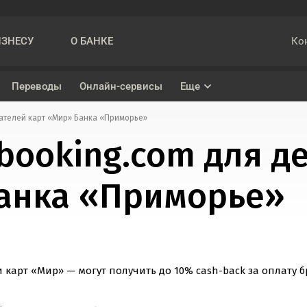
Ко
ИЗНЕСУ
О БАНКЕ
Переводы
Онлайн-сервисы
Еще
жателей карт «Мир» Банка «Приморье»
Накопительный счет «На ежедневный остаток»
Кредит наличными
 booking.com для 
ва
Вклад «Подарок»
Рефинансирование
Банка «Приморье»
ениями при проведении трансграничных переводов
Вклад «Управляемый»
Вклад «Максимальный»
 карт «Мир» — могут получить до 10%
cash-back
за оплату б