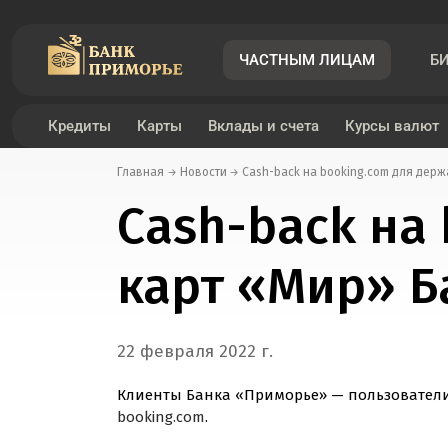
ЧАСТНЫМ ЛИЦАМ
Б
Кредиты
Карты
Вклады и счета
Курсы валют
Главная
Новости
Cash-back на booking.com для дер
Дебетовые карты
Инвестиции
Кредит под залог транспортного средства
Вклад «Пенсионный»
Курсы валют
Денежные переводы по России
Мобильное приложение «Примбанк онлайн»
Cash-back на
Платежный стикер
Банковские услуги
Рефинансирование под залог транспортного средст
Вклад «Подарок+»
Конвертер валют
Денежные переводы за рубеж
Интернет-банк «Примбанк онлайн»
карт «Мир» 
Кредитные карты
Кредит под залог недвижимости
Вклад «Подарок - новые деньги»
Правила приема поврежденных купюр
Список стран и территорий с возможными огранич
Биометрическая Идентификация
Рефинансирование под залог недвижимости
Вклад «Подарок онлайн»
22 февраля 2022 г.
Клиенты Банка «Приморье» — пользователи
booking.com
.