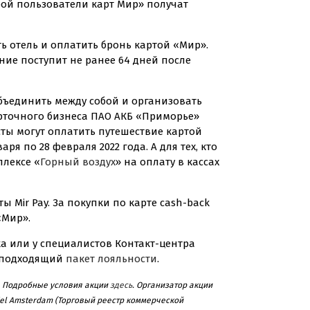
рой пользователи карт Мир» получат
ть отель и оплатить бронь картой «Мир».
ние поступит не ранее 64 дней после
бъединить между собой и организовать
арточного бизнеса ПАО АКБ «Приморье»
сты могут оплатить путешествие картой
я по 28 февраля 2022 года. А для тех, кто
лексе «
Горный воздух
» на оплату в кассах
 Mir Pay. За покупки по карте
сash-back
«Мир».
ка или у специалистов
Контакт-центра
е подходящий
пакет лояльности
.
. Подробные условия акции
здесь
. Организатор акции
el Amsterdam (Торговый реестр коммерческой