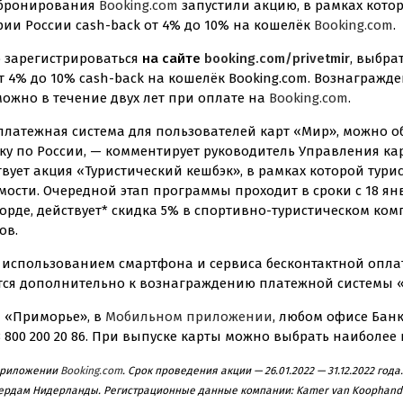
-бронирования
Booking.com
запустили акцию, в рамках кото
ории России
cash-back
от 4% до 10% на кошелёк
Booking.com
.
о зарегистрироваться
на сайте
booking.com/privetmir
, выбра
т 4% до 10%
cash-back
на кошелёк Booking.com. Вознагражде
ожно в течение двух лет при оплате на
Booking.com
.
латежная система для пользователей карт «Мир», можно о
дку по России, — комментирует руководитель Управления к
твует акция «Туристический кешбэк», в рамках которой тури
мости. Очередной этап программы проходит в сроки с 18 январ
орде, действует* скидка 5% в
спортивно-туристическом
комп
ов.
использованием смартфона и сервиса бесконтактной оплаты
яется дополнительно к вознаграждению платежной системы 
 «Приморье», в
Мобильном приложении
, любом офисе Бан
8 800 200 20 86. При выпуске карты можно выбрать наиболе
 приложении
Booking.com
. Срок проведения акции —
26.01.2022
—
31.12.2022
года
стердам Нидерланды. Регистрационные данные компании: Kamer van Koophand