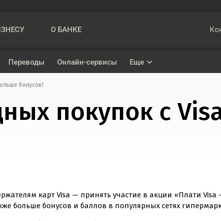
Ко
ИЗНЕСУ
О БАНКЕ
Переводы
Онлайн-сервисы
Еще
больше бонусов!
Накопительный счет «На ежедневный остаток»
Кредит наличными
ных покупок с Vis
ва
Вклад «Подарок»
Рефинансирование
ениями при проведении трансграничных переводов
Вклад «Управляемый»
Вклад «Максимальный»
жателям карт Visa — принять участие в акции «Плати Visa
также больше бонусов и баллов в популярных сетях гипермарк