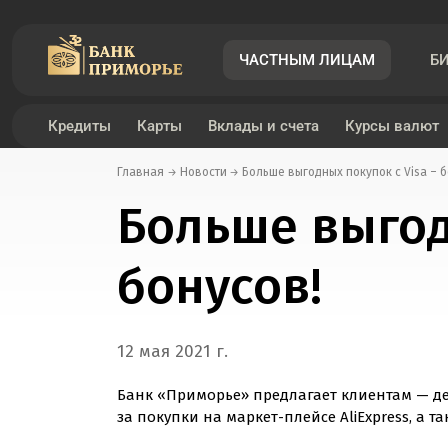
ЧАСТНЫМ ЛИЦАМ
Б
Кредиты
Карты
Вклады и счета
Курсы валют
Главная
Новости
Больше выгодных покупок с Visa – 
Дебетовые карты
Инвестиции
Кредит под залог транспортного средства
Вклад «Пенсионный»
Курсы валют
Денежные переводы по России
Мобильное приложение «Примбанк онлайн»
Больше выгод
Платежный стикер
Банковские услуги
Рефинансирование под залог транспортного средст
Вклад «Подарок+»
Конвертер валют
Денежные переводы за рубеж
Интернет-банк «Примбанк онлайн»
бонусов!
Кредитные карты
Кредит под залог недвижимости
Вклад «Подарок - новые деньги»
Правила приема поврежденных купюр
Список стран и территорий с возможными огранич
Биометрическая Идентификация
Рефинансирование под залог недвижимости
Вклад «Подарок онлайн»
12 мая 2021 г.
Банк «Приморье» предлагает клиентам — дер
за покупки на
маркет-плейсе
AliExpress, а 