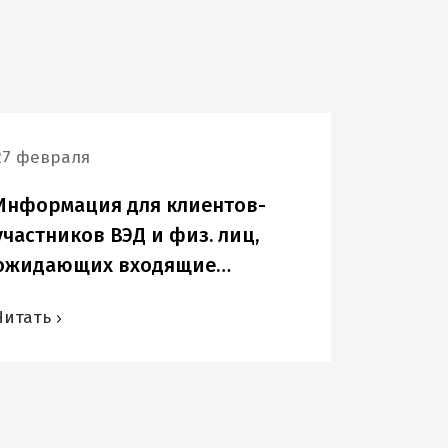
27 февраля
Информация для клиентов-
участников ВЭД и физ. лиц,
ожидающих входящие
переводы в USD и других
Читать
иностранных валютах.