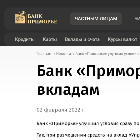
ЧАСТНЫМ ЛИЦАМ
Б
Кредиты
Карты
Вклады и счета
Курсы валют
Главная
Новости
Банк «Приморье» улучшил условия
Дебетовые карты
Инвестиции
Кредит под залог транспортного средства
Вклад «Пенсионный»
Курсы валют
Денежные переводы по России
Мобильное приложение «Примбанк онлайн»
Банк «Примор
Платежный стикер
Банковские услуги
Рефинансирование под залог транспортного средст
Вклад «Подарок+»
Конвертер валют
Денежные переводы за рубеж
Интернет-банк «Примбанк онлайн»
вкладам
Кредитные карты
Кредит под залог недвижимости
Вклад «Подарок - новые деньги»
Правила приема поврежденных купюр
Список стран и территорий с возможными огранич
Биометрическая Идентификация
Рефинансирование под залог недвижимости
Вклад «Подарок онлайн»
02 февраля 2022 г.
Банк «Приморье» улучшил условия сразу по
Так, при размещении средств на вклад «Упр