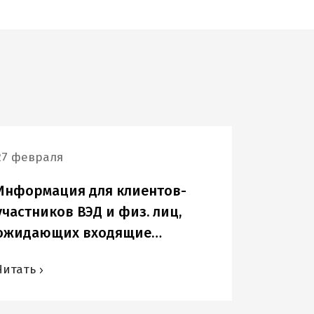
27 февраля
Информация для клиентов-
участников ВЭД и физ. лиц,
ожидающих входящие
переводы в USD и других
Читать
иностранных валютах.