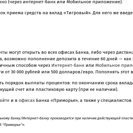
нно (через
интернет-банк
или Мобильное приложение).
 срок приема средств на вклад «Тигровый». Для него же вве
ты могут открыть во всех офисах Банка, либо через диста
а, возможно пополнение депозита в течение 60 дней — ка
личным способом через
Интернет-банк
или
Мобильное прил
и от 30 000 рублей или 500 долларов/евро. Пополнять этот
ть порядок выплаты процентов: по окончанию срока вклад
кущий счет или пластиковую карту (при ее наличии).
айте
и в
офисах
Банка «Приморье», а также у специалистов
ьному банку/
Интернет-банку
производится при наличии действующей пластик
Б "Приморье"».