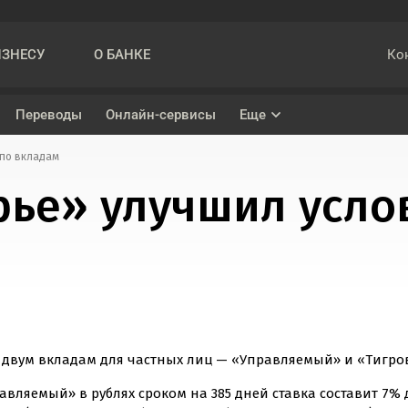
Ко
ИЗНЕСУ
О БАНКЕ
Переводы
Онлайн-сервисы
Еще
 по вкладам
Накопительный счет «На ежедневный остаток»
Кредит наличными
ье» улучшил усло
ва
Вклад «Подарок»
Рефинансирование
ениями при проведении трансграничных переводов
Вклад «Управляемый»
Вклад «Максимальный»
 двум вкладам для частных лиц — «Управляемый» и «Тигро
авляемый» в рублях сроком на 385 дней ставка составит 7% 