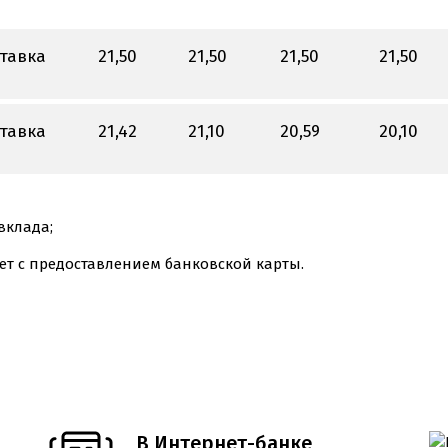
тавка
21,50
21,50
21,50
21,50
тавка
21,42
21,10
20,59
20,10
вклада;
ет с предоставлением банковской карты.
В Интернет-банке