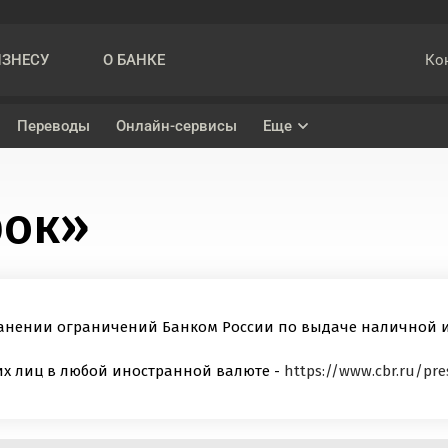
Ко
ИЗНЕСУ
О БАНКЕ
Переводы
Онлайн-сервисы
Еще
Накопительный счет «На ежедневный остаток»
Кредит наличными
рок»
ва
Вклад «Подарок»
Рефинансирование
ениями при проведении трансграничных переводов
Вклад «Управляемый»
Вклад «Максимальный»
ранении ограничений Банком России по выдаче наличной 
их лиц в любой иностранной валюте -
https://www.cbr.ru/pre