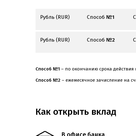
Рубль (RUR)
Способ
№1
С
Рубль (RUR)
Способ
№2
С
Способ №1
– по окончанию срока действия 
Способ №2
– ежемесячное зачисление на сч
Как открыть вклад
В офисе банка