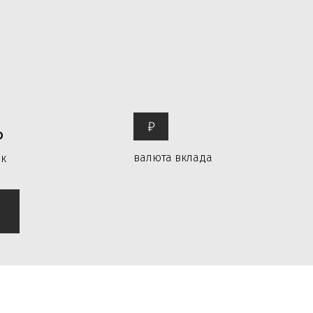
ь
₽
валюта вклада
к