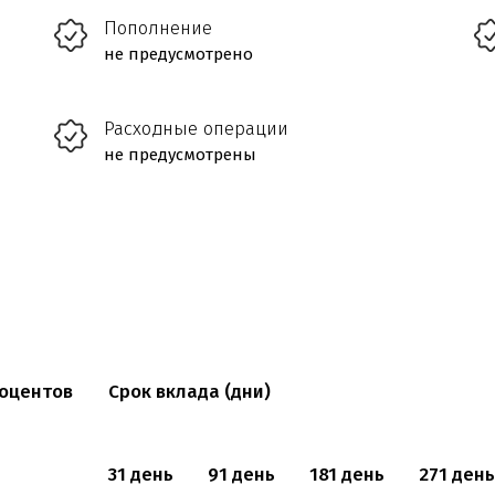
Пополнение
не предусмотрено
Расходные операции
не предусмотрены
оцентов
Срок вклада (дни)
31 день
91 день
181 день
271 день