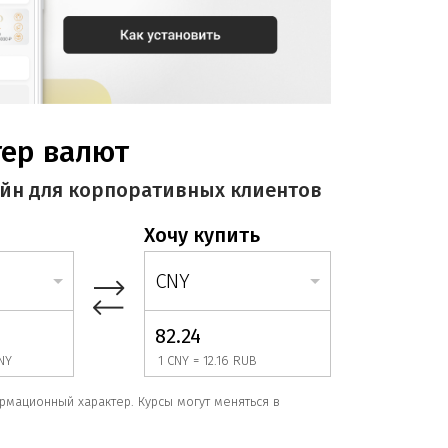
ер валют
йн для корпоративных клиентов
Хочу купить
CNY
CNY
NY
1 CNY = 12.16 RUB
INR
рмационный характер. Курсы могут меняться в
VND