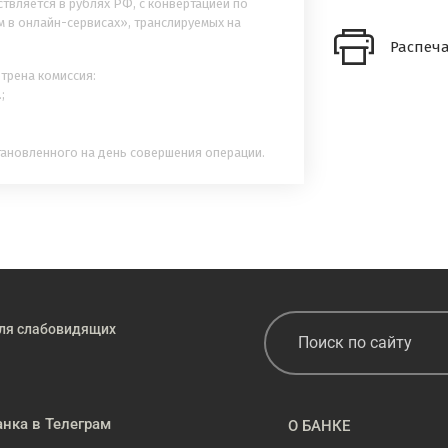
твляется в рублях РФ, с конвертацией по
м в онлайн-сервисах», транслируемых на
трена комиссия:
;
становленного на день совершения операции.
ля слабовидящих
анка в Телеграм
О БАНКЕ