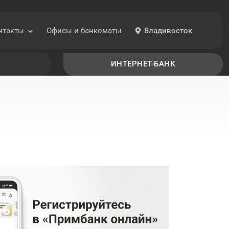
нтакты
Офисы
и банкоматы
Владивосток
8 (800) 200-20-86
ИНТЕРНЕТ-БАНК
Связь с Банком
mail@primbank.ru