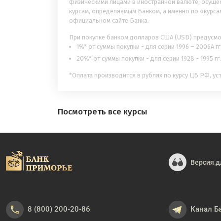
физическими лицами в иностранной валюте, осущес
курсам, определяемым Банком, а именно по «курса
официальном сайте Банка.
При покупке банком долларов США (USD) предусмо
1%* от суммы покупки - для серии 1996 – 2006А гг.
20%* от суммы покупки - для серии 1928 - 1995 гг.
*Оплата производится в рублях по курсу ЦБ РФ, у
Посмотреть все курсы
Версия д
8 (800) 200-20-86
Канал Б