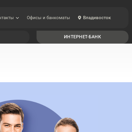
нтакты
Офисы
и банкоматы
Владивосток
8 (800) 200-20-86
ИНТЕРНЕТ-БАНК
Связь с Банком
mail@primbank.ru